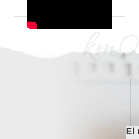
km0
El 