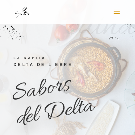
cuina
LA RÀPITA
DELTA DE L’EBRE
Sabors
del Delta