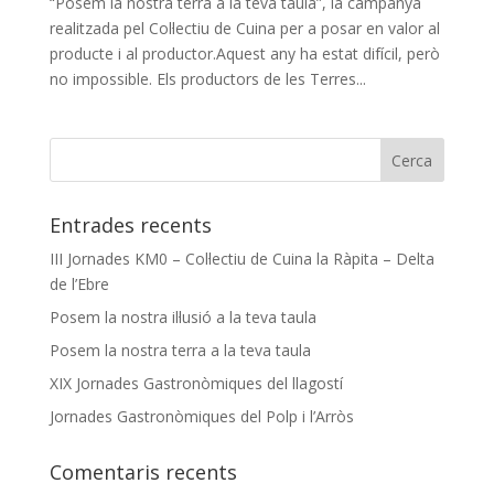
“Posem la nostra terra a la teva taula”, la campanya
realitzada pel Col·lectiu de Cuina per a posar en valor al
producte i al productor.Aquest any ha estat difícil, però
no impossible. Els productors de les Terres...
Entrades recents
III Jornades KM0 – Col·lectiu de Cuina la Ràpita – Delta
de l’Ebre
Posem la nostra il·lusió a la teva taula
Posem la nostra terra a la teva taula
XIX Jornades Gastronòmiques del llagostí
Jornades Gastronòmiques del Polp i l’Arròs
Comentaris recents